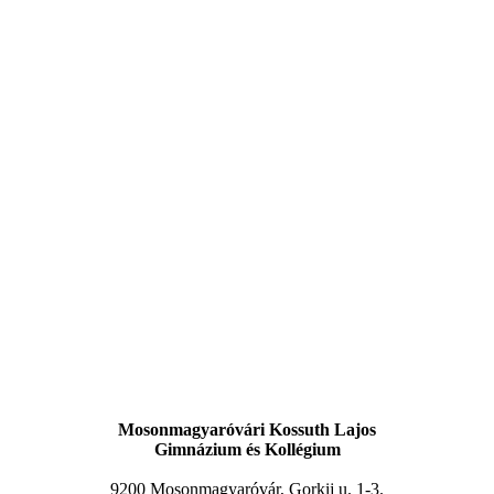
Mosonmagyaróvári Kossuth Lajos
Gimnázium és Kollégium
9200 Mosonmagyaróvár, Gorkij u. 1-3.