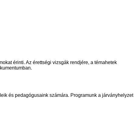
okat érinti. Az érettségi vizsgák rendjére, a témahetek
 dokumentumban.
züleik és pedagógusaink számára. Programunk a járványhelyzet