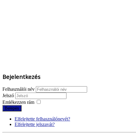
Bejelentkezés
Felhasználói név
Jelszó
Emlékezzen rám
Belépés
Elfelejtette felhasználónevét?
Elfelejtette jelszavát?