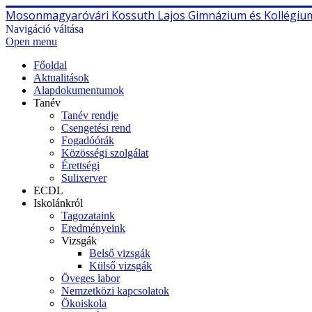
Mosonmagyaróvári Kossuth Lajos Gimnázium és Kollégiu
Navigáció váltása
Open menu
Főoldal
Aktualitások
Alapdokumentumok
Tanév
Tanév rendje
Csengetési rend
Fogadóórák
Közösségi szolgálat
Érettségi
Sulixerver
ECDL
Iskolánkról
Tagozataink
Eredményeink
Vizsgák
Belső vizsgák
Külső vizsgák
Öveges labor
Nemzetközi kapcsolatok
Ökoiskola