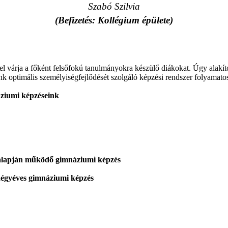
Szabó Szilvia
(Befizetés: Kollégium épülete)
ggel várja a főként felsőfokú tanulmányokra készülő diákokat. Úgy alakít
ink optimális személyiségfejlődését szolgáló képzési rendszer folyamato
áziumi képzéseink
v alapján működő gimnáziumi képzés
 négyéves gimnáziumi képzés