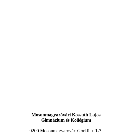
Mosonmagyaróvári Kossuth Lajos
Gimnázium és Kollégium
9200 Mosonmagyaróvár, Gorkij u. 1-3.