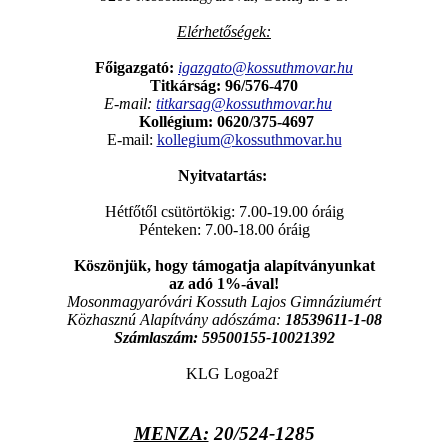
Elérhetőségek:
Főigazgató:
igazgato@kossuthmovar.hu
Titkárság: 96/576-470
E-mail:
titkarsag@kossuthmovar.hu
Kollégium:
0620/375-4697
E-mail:
kollegium@kossuthmovar.hu
Nyitvatartás:
Hétfőtől csütörtökig: 7.00-19.00 óráig
Pénteken: 7.00-18.00 óráig
Köszönjük, hogy támogatja alapítványunkat
az adó 1%-ával!
Mosonmagyaróvári Kossuth Lajos Gimnáziumért
Közhasznú Alapítvány adószáma:
18539611-1-08
Számlaszám:
59500155-10021392
MENZA:
20/524-1285