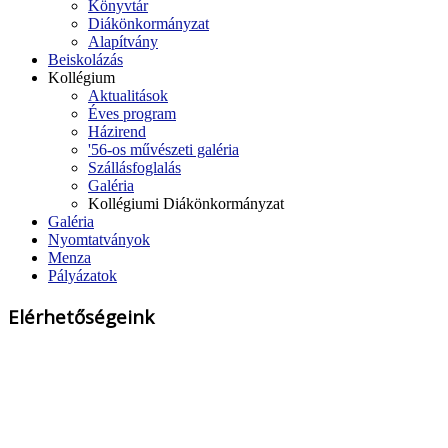
Könyvtár
Diákönkormányzat
Alapítvány
Beiskolázás
Kollégium
Aktualitások
Éves program
Házirend
'56-os művészeti galéria
Szállásfoglalás
Galéria
Kollégiumi Diákönkormányzat
Galéria
Nyomtatványok
Menza
Pályázatok
Elérhetőségeink