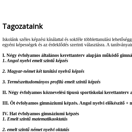
Tagozataink
Iskolánk széles képzési kínálattal és sokféle többlettanulási lehetősé
egyéni képességek és az érdeklődés szerinti választásra. A tanítványa
I. Négy évfolyamos általános kerettanterv alapján működő gimn
1. Angol nyelvi emelt szintű képzés
2. Magyar-német két tanítási nyelvű képzés
3. Természettudományos profilú emelt szintű képzés
II. Négy évfolyamos köznevelési típusú sportiskolai kerettanter
III. Öt évfolyamos gimnáziumi képzés. Angol nyelvi előkészítő +
IV. Hat évfolyamos gimnáziumi képzés
1. Emelt szintű matematikaoktatás
2. emelt szintű német nyelvi oktatás