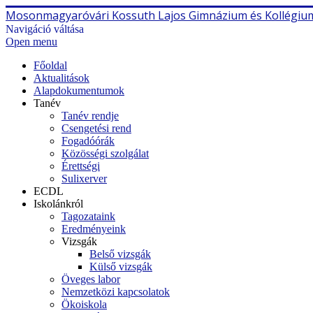
Mosonmagyaróvári Kossuth Lajos Gimnázium és Kollégiu
Navigáció váltása
Open menu
Főoldal
Aktualitások
Alapdokumentumok
Tanév
Tanév rendje
Csengetési rend
Fogadóórák
Közösségi szolgálat
Érettségi
Sulixerver
ECDL
Iskolánkról
Tagozataink
Eredményeink
Vizsgák
Belső vizsgák
Külső vizsgák
Öveges labor
Nemzetközi kapcsolatok
Ökoiskola