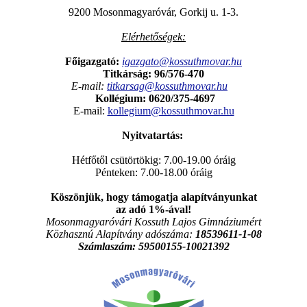
9200 Mosonmagyaróvár, Gorkij u. 1-3.
Elérhetőségek:
Főigazgató:
igazgato@kossuthmovar.hu
Titkárság: 96/576-470
E-mail:
titkarsag@kossuthmovar.hu
Kollégium:
0620/375-4697
E-mail:
kollegium@kossuthmovar.hu
Nyitvatartás:
Hétfőtől csütörtökig: 7.00-19.00 óráig
Pénteken: 7.00-18.00 óráig
Köszönjük, hogy támogatja alapítványunkat
az adó 1%-ával!
Mosonmagyaróvári Kossuth Lajos Gimnáziumért
Közhasznú Alapítvány adószáma:
18539611-1-08
Számlaszám:
59500155-10021392