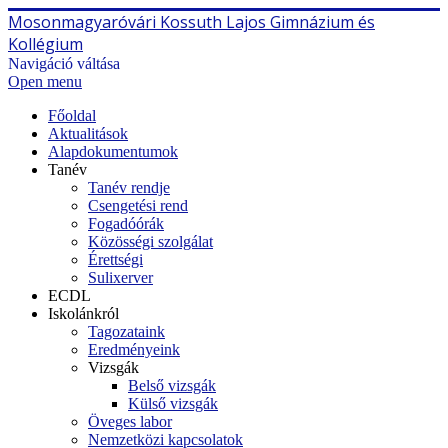
Mosonmagyaróvári Kossuth Lajos Gimnázium és
Kollégium
Navigáció váltása
Open menu
Főoldal
Aktualitások
Alapdokumentumok
Tanév
Tanév rendje
Csengetési rend
Fogadóórák
Közösségi szolgálat
Érettségi
Sulixerver
ECDL
Iskolánkról
Tagozataink
Eredményeink
Vizsgák
Belső vizsgák
Külső vizsgák
Öveges labor
Nemzetközi kapcsolatok