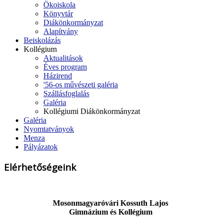
Ökoiskola
Könyvtár
Diákönkormányzat
Alapítvány
Beiskolázás
Kollégium
Aktualitások
Éves program
Házirend
'56-os művészeti galéria
Szállásfoglalás
Galéria
Kollégiumi Diákönkormányzat
Galéria
Nyomtatványok
Menza
Pályázatok
Elérhetőségeink
Mosonmagyaróvári Kossuth Lajos
Gimnázium és Kollégium