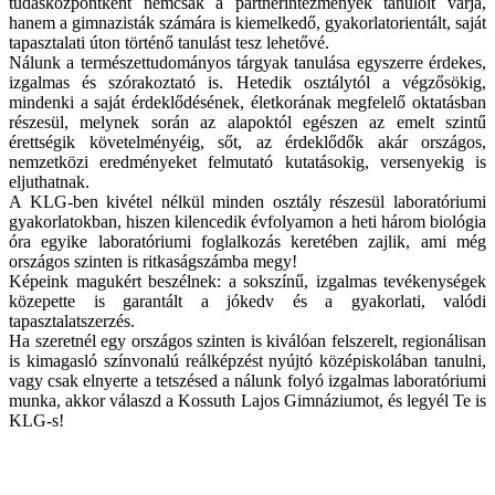
tudásközpontként nemcsak a partnerintézmények tanulóit várja,
hanem a gimnazisták számára is kiemelkedő, gyakorlatorientált, saját
tapasztalati úton történő tanulást tesz lehetővé.
Nálunk a természettudományos tárgyak tanulása egyszerre érdekes,
izgalmas és szórakoztató is. Hetedik osztálytól a végzősökig,
mindenki a saját érdeklődésének, életkorának megfelelő oktatásban
részesül,
melynek során az alapoktól egészen az emelt szintű
érettségik követelményéig, sőt, az érdeklődők akár országos,
nemzetközi eredményeket felmutató kutatásokig, versenyekig is
eljuthatnak.
A KLG-ben kivétel nélkül minden osztály részesül laboratóriumi
gyakorlatokban, hiszen kilencedik évfolyamon a heti három biológia
óra egyike laboratóriumi foglalkozás keretében zajlik, ami még
országos szinten is ritkaságszámba megy!
Képeink magukért beszélnek: a sokszínű, izgalmas tevékenységek
közepette is garantált a jókedv és a gyakorlati, valódi
tapasztalatszerzés.
Ha szeretnél egy országos szinten is kiválóan felszerelt, regionálisan
is kimagasló színvonalú reálképzést nyújtó középiskolában tanulni,
vagy csak elnyerte a tetszésed a nálunk folyó izgalmas laboratóriumi
munka, akkor válaszd a Kossuth Lajos Gimnáziumot, és legyél Te is
KLG-s!