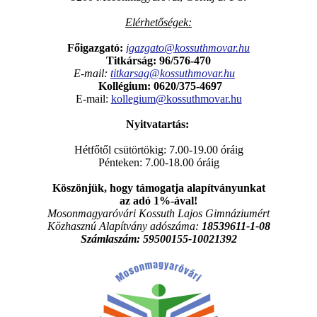
Elérhetőségek:
Főigazgató:
igazgato@kossuthmovar.hu
Titkárság: 96/576-470
E-mail:
titkarsag@kossuthmovar.hu
Kollégium:
0620/375-4697
E-mail:
kollegium@kossuthmovar.hu
Nyitvatartás:
Hétfőtől csütörtökig: 7.00-19.00 óráig
Pénteken: 7.00-18.00 óráig
Köszönjük, hogy támogatja alapítványunkat
az adó 1%-ával!
Mosonmagyaróvári Kossuth Lajos Gimnáziumért
Közhasznú Alapítvány adószáma:
18539611-1-08
Számlaszám:
59500155-10021392