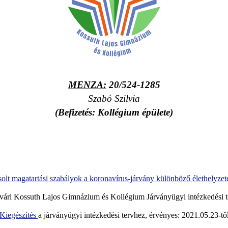
MENZA:
20/524-1285
Szabó Szilvia
(Befizetés: Kollégium épülete)
solt magatartási szabályok a koronavírus-járvány különböző élethelyzet
ri Kossuth Lajos Gimnázium és Kollégium Járványügyi intézkedési 
Kiegészítés
a járványügyi intézkedési tervhez, érvényes: 2021.05.23-tő