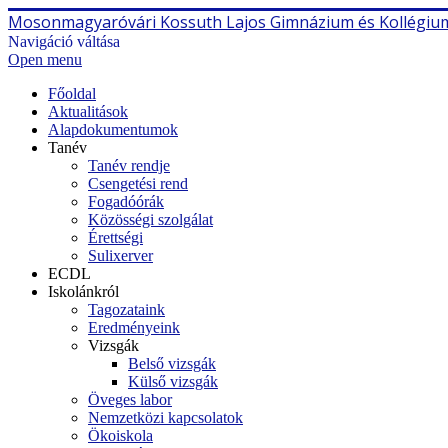
Mosonmagyaróvári Kossuth Lajos Gimnázium és Kollégiu
Navigáció váltása
Open menu
Főoldal
Aktualitások
Alapdokumentumok
Tanév
Tanév rendje
Csengetési rend
Fogadóórák
Közösségi szolgálat
Érettségi
Sulixerver
ECDL
Iskolánkról
Tagozataink
Eredményeink
Vizsgák
Belső vizsgák
Külső vizsgák
Öveges labor
Nemzetközi kapcsolatok
Ökoiskola