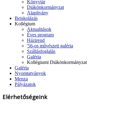
Könyvtár
Diákönkormányzat
Alapítvány
Beiskolázás
Kollégium
Aktualitások
Éves program
Házirend
'56-os művészeti galéria
Szállásfoglalás
Galéria
Kollégiumi Diákönkormányzat
Galéria
Nyomtatványok
Menza
Pályázatok
Elérhetőségeink