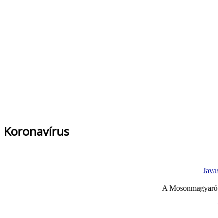
Koronavírus
Java
A Mosonmagyaróvá