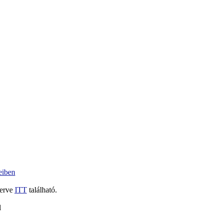
eiben
terve
ITT
található.
l