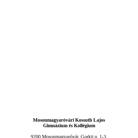
Mosonmagyaróvári Kossuth Lajos
Gimnázium és Kollégium
9200 Mosonmagyaróvár, Gorkij u. 1-3.